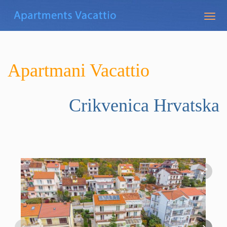
Togg
navig
Apartmani Vacattio
Crikvenica
Hrvatska