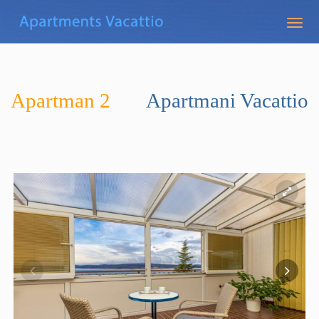
Togg
navig
Apartman 2
Apartmani Vacattio