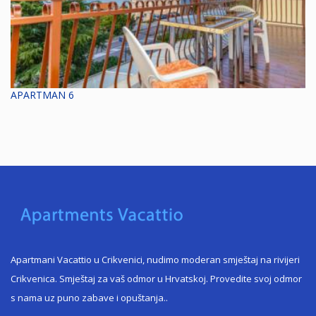
APARTMAN 6
Apartmani Vacattio u Crikvenici, nudimo moderan smještaj na rivijeri
Crikvenica. Smještaj za vaš odmor u Hrvatskoj. Provedite svoj odmor
s nama uz puno zabave i opuštanja.
.