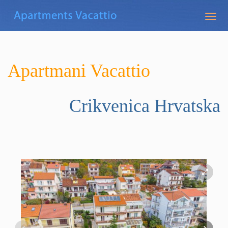
Togg
navig
Apartmani Vacattio
Crikvenica
Hrvatska